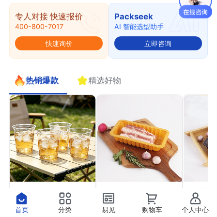
专人对接 快速报价
Packseek
400-800-7017
AI 智能选型助手
快速询价
立即咨询
热销爆款
精选好物
PET果切杯11
PP气调托盒22
PP高
￥0.41
￥0.37
￥0.4
抢
抢
首页
分类
易见
购物车
个人中心