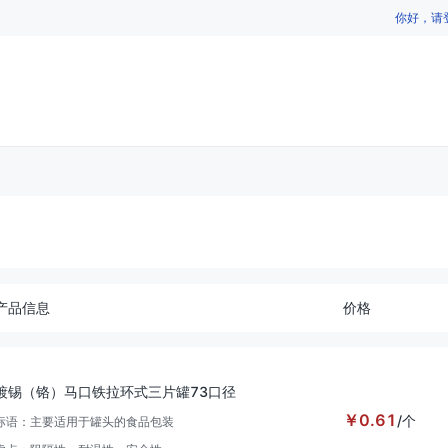
你好，请
产品信息
价格
镀锡（铬）马口铁拉环式三片罐73口径
￥
0.61
/
个
标语：
主要适用于罐头的食品包装