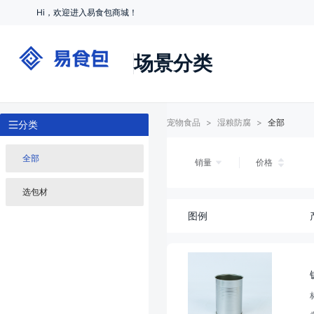
Hi，欢迎进入易食包商城！
场景分类
宠物食品
>
湿粮防腐
>
全部
分类
全部
销量
价格
选包材
图例