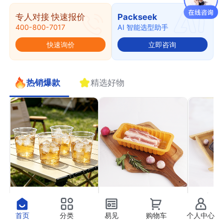
专人对接 快速报价
Packseek
400-800-7017
AI 智能选型助手
快速询价
立即咨询
热销爆款
精选好物
PET果切杯11
PP气调托盒22
PP高
￥0.41
￥0.37
￥0.4
抢
抢
首页
分类
易见
购物车
个人中心