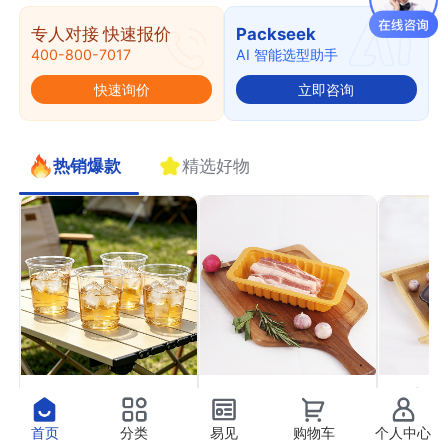
专人对接 快速报价
Packseek
400-800-7017
AI 智能选型助手
快速询价
立即咨询
热销爆款
精选好物
PET果切杯11
PP气调托盒22
PP高
￥0.41
￥0.37
￥0.4
抢
抢
首页
分类
易见
购物车
个人中心