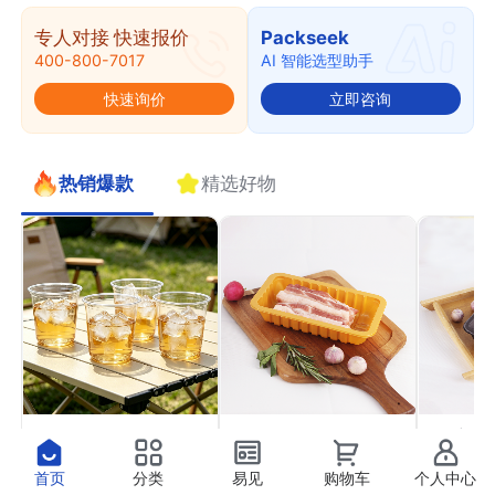
专人对接 快速报价
Packseek
400-800-7017
AI 智能选型助手
快速询价
立即咨询
热销爆款
精选好物
PET果切杯11
PP气调托盒22
PP高
￥0.41
￥0.37
￥0.4
抢
抢
首页
分类
易见
购物车
个人中心