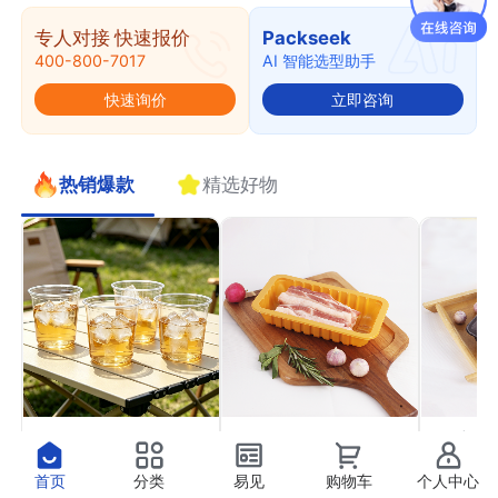
专人对接 快速报价
Packseek
400-800-7017
AI 智能选型助手
快速询价
立即咨询
热销爆款
精选好物
PET果切杯11
PP气调托盒22
PP高
￥0.41
￥0.37
￥0.4
抢
抢
首页
分类
易见
购物车
个人中心