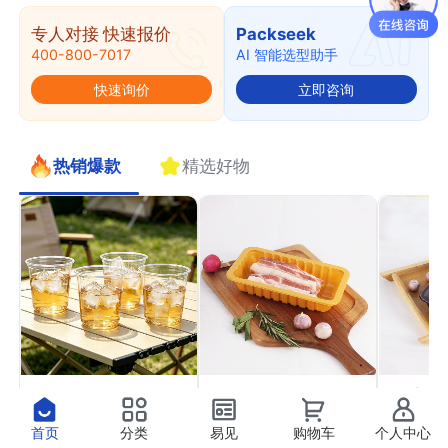
专人对接 快速报价
Packseek
400-800-7017
AI 智能选型助手
快速询价
立即咨询
热销爆款
精选好物
PET果切杯11
PP气调托盒22
PP高
￥0.41
￥0.37
￥0.4
抢
抢
首页
分类
易见
购物车
个人中心