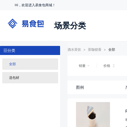
Hi，欢迎进入易食包商城！
场景分类
酒水茶饮
>
茶咖锁香
>
全部
分类
全部
销量
价格
选包材
图例