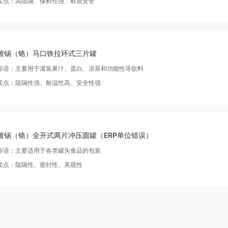
卖点：
高阻隔、保鲜性强、材质安全
镀锡（铬）马口铁拉环式三片罐
标语：
主要用于灌装果汁、蛋白、凉茶和功能性等饮料
卖点：
阻隔性强、耐温性高、安全性强
镀锡（铬）全开式两片冲压圆罐（ERP单位错误）
标语：
主要适用于各类罐头食品的包装
卖点：
阻隔性、密封性、美观性