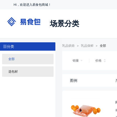
Hi，欢迎进入易食包商城！
场景分类
乳品烘焙
>
乳品保鲜
>
全部
分类
全部
销量
价格
选包材
图例