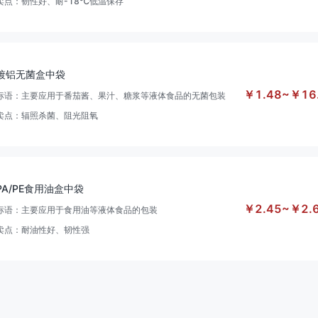
卖点：
韧性好、耐-18℃低温保存
镀铝无菌盒中袋
￥
1.48
~
￥
16
标语：
主要应用于番茄酱、果汁、糖浆等液体食品的无菌包装
卖点：
辐照杀菌、阻光阻氧
PA/PE食用油盒中袋
￥
2.45
~
￥
2.
标语：
主要应用于食用油等液体食品的包装
卖点：
耐油性好、韧性强