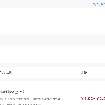
你好，请
产品信息
价格
PA/PE液体盒中袋
￥
1.02
~
￥
2.
标语：
主要应用于乳制品、蛋液等液体食品的包装