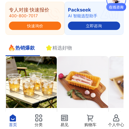
专人对接 快速报价
Packseek
400-800-7017
AI 智能选型助手
快速询价
立即咨询
热销爆款
精选好物
PET果切杯11
PP气调托盒22
PP高
￥0.41
￥0.37
￥0.4
抢
抢
首页
分类
易见
购物车
个人中心