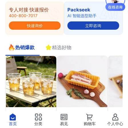
专人对接 快速报价
Packseek
400-800-7017
AI 智能选型助手
快速询价
立即咨询
热销爆款
精选好物
PET果切杯11
PP气调托盒22
PP高
￥0.41
￥0.37
￥0.4
抢
抢
首页
分类
易见
购物车
个人中心