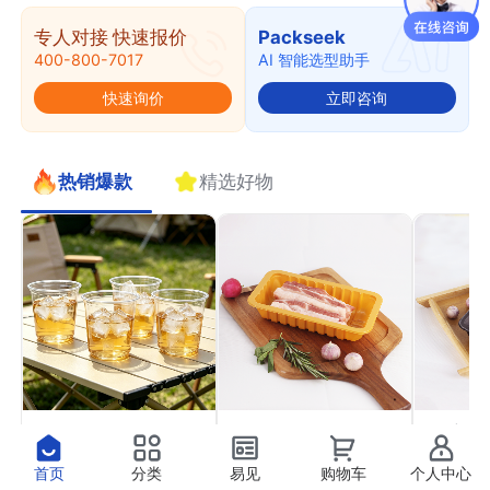
专人对接 快速报价
Packseek
400-800-7017
AI 智能选型助手
快速询价
立即咨询
热销爆款
精选好物
PET果切杯11
PP气调托盒22
PP高
￥0.41
￥0.37
￥0.4
抢
抢
首页
分类
易见
购物车
个人中心